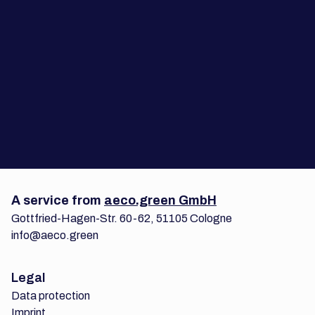
Ich stimme zu, dass
aeco.green
die oben angegebenen
persönlichen Daten speichert und verarbeitet, um Ihnen die
angeforderten Inhalte und weitere Informationen
bereitzustellen.
A service from
aeco.green GmbH
Gottfried-Hagen-Str. 60-62, 51105 Cologne
info@aeco.green
Legal
Data protection
Imprint