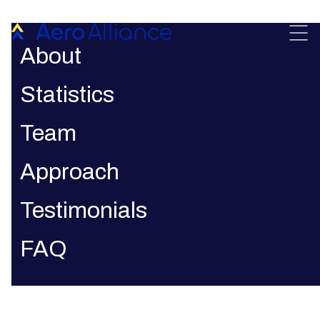
About
Impressum
Statistics
Team
Approach
Testimonials
Anbieterkenn­zeichnung gemäß § 5 TMG
FAQ
AeroAlliance ist ein Angebot der
aeco.green GmbH
Gottfried-Hagen-Straße 60-62,
51105 Köln